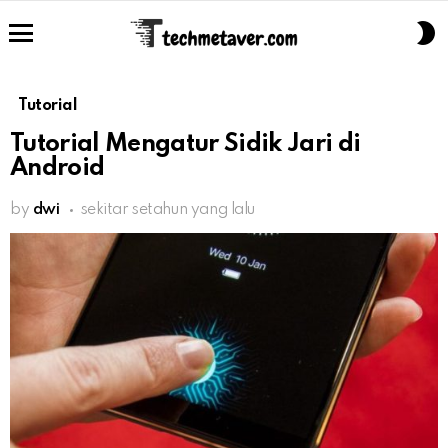
S
S
Menu
Tutorial
Tutorial Mengatur Sidik Jari di
Android
by
dwi
sekitar setahun yang lalu