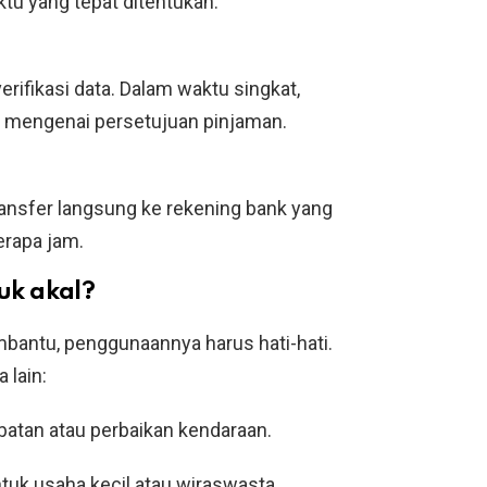
tu yang tepat ditentukan.
ifikasi data. Dalam waktu singkat,
 mengenai persetujuan pinjaman.
transfer langsung ke rekening bank yang
erapa jam.
uk akal?
bantu, penggunaannya harus hati-hati.
 lain:
obatan atau perbaikan kendaraan.
tuk usaha kecil atau wiraswasta.