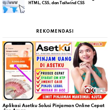
HTML, CSS, dan Tailwind CSS
REKOMENDASI
Aplikasi Asetku Solusi Pinjaman Online Cepat