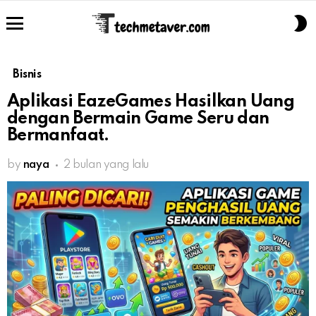
S
S
Menu
Bisnis
Aplikasi EazeGames Hasilkan Uang
dengan Bermain Game Seru dan
Bermanfaat.
by
naya
2 bulan yang lalu