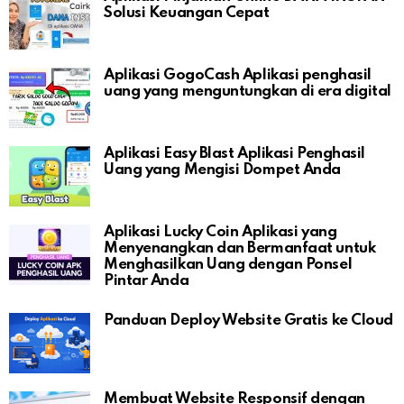
Solusi Keuangan Cepat
Aplikasi GogoCash Aplikasi penghasil
uang yang menguntungkan di era digital
Aplikasi Easy Blast Aplikasi Penghasil
Uang yang Mengisi Dompet Anda
Aplikasi Lucky Coin Aplikasi yang
Menyenangkan dan Bermanfaat untuk
Menghasilkan Uang dengan Ponsel
Pintar Anda
Panduan Deploy Website Gratis ke Cloud
Membuat Website Responsif dengan