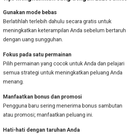
Gunakan mode bebas
Berlatihlah terlebih dahulu secara gratis untuk
meningkatkan keterampilan Anda sebelum bertaruh
dengan uang sungguhan.
Fokus pada satu permainan
Pilih permainan yang cocok untuk Anda dan pelajari
semua strategi untuk meningkatkan peluang Anda
menang.
Manfaatkan bonus dan promosi
Pengguna baru sering menerima bonus sambutan
atau promosi; manfaatkan peluang ini.
Hati-hati dengan taruhan Anda