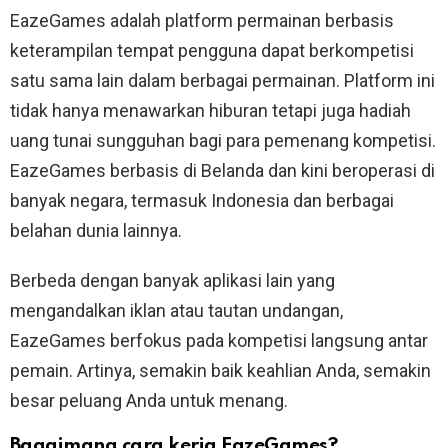
EazeGames adalah platform permainan berbasis
keterampilan tempat pengguna dapat berkompetisi
satu sama lain dalam berbagai permainan. Platform ini
tidak hanya menawarkan hiburan tetapi juga hadiah
uang tunai sungguhan bagi para pemenang kompetisi.
EazeGames berbasis di Belanda dan kini beroperasi di
banyak negara, termasuk Indonesia dan berbagai
belahan dunia lainnya.
Berbeda dengan banyak aplikasi lain yang
mengandalkan iklan atau tautan undangan,
EazeGames berfokus pada kompetisi langsung antar
pemain. Artinya, semakin baik keahlian Anda, semakin
besar peluang Anda untuk menang.
Bagaimana cara kerja EazeGames?