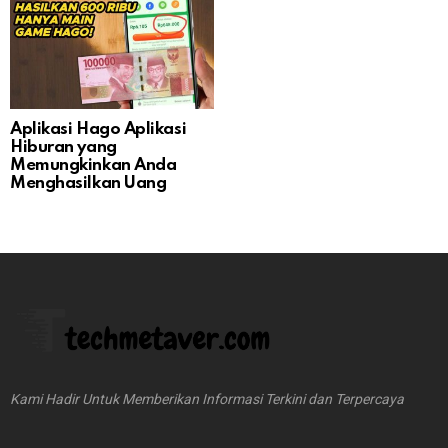
Aplikasi Hago Aplikasi
Hiburan yang
Memungkinkan Anda
Menghasilkan Uang
Kami Hadir Untuk Memberikan Informasi Terkini dan Terpercaya