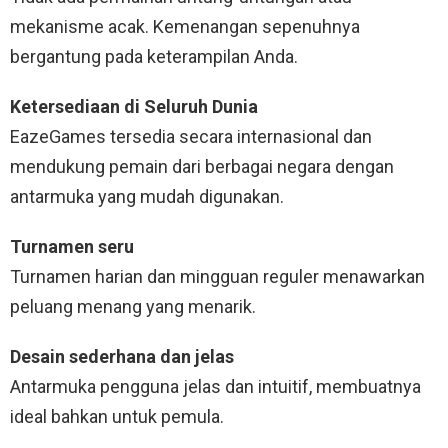
mekanisme acak. Kemenangan sepenuhnya
bergantung pada keterampilan Anda.
Ketersediaan di Seluruh Dunia
EazeGames tersedia secara internasional dan
mendukung pemain dari berbagai negara dengan
antarmuka yang mudah digunakan.
Turnamen seru
Turnamen harian dan mingguan reguler menawarkan
peluang menang yang menarik.
Desain sederhana dan jelas
Antarmuka pengguna jelas dan intuitif, membuatnya
ideal bahkan untuk pemula.