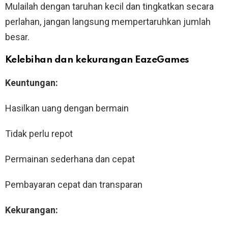
Mulailah dengan taruhan kecil dan tingkatkan secara
perlahan, jangan langsung mempertaruhkan jumlah
besar.
Kelebihan dan kekurangan EazeGames
Keuntungan:
Hasilkan uang dengan bermain
Tidak perlu repot
Permainan sederhana dan cepat
Pembayaran cepat dan transparan
Kekurangan: