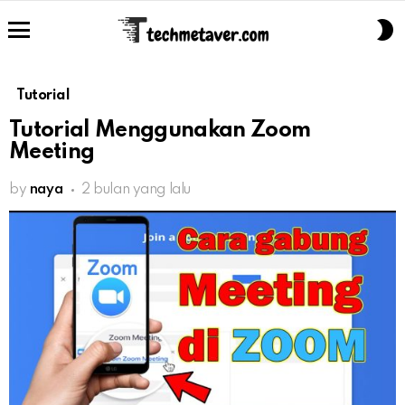
S
S
Menu
Tutorial
Tutorial Menggunakan Zoom
Meeting
by
naya
2 bulan yang lalu