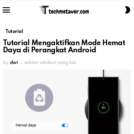
S
S
Menu
Tutorial
Tutorial Mengaktifkan Mode Hemat
Daya di Perangkat Android
by
dwi
sekitar setahun yang lalu