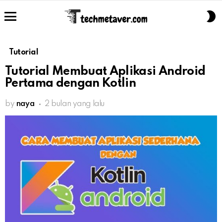
S
S
Menu
Tutorial
Tutorial Membuat Aplikasi Android
Pertama dengan Kotlin
by
naya
2 bulan yang lalu