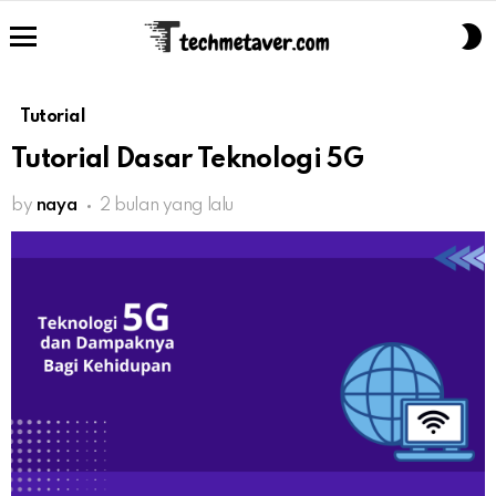
S
S
Menu
Tutorial
Tutorial Dasar Teknologi 5G
by
naya
2 bulan yang lalu