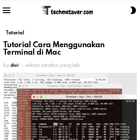
S
S
Menu
Tutorial
Tutorial Cara Menggunakan
Terminal di Mac
by
dwi
sekitar setahun yang lalu