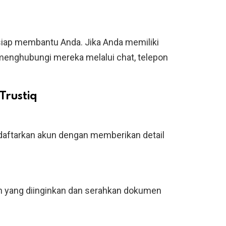
 siap membantu Anda. Jika Anda memiliki
menghubungi mereka melalui chat, telepon
Trustiq
 daftarkan akun dengan memberikan detail
an yang diinginkan dan serahkan dokumen