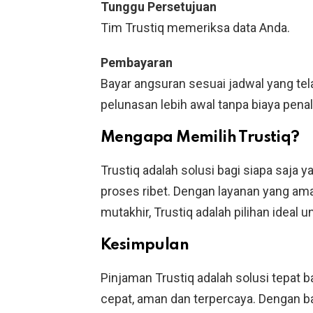
Tunggu Persetujuan
Tim Trustiq memeriksa data Anda.
Pembayaran
Bayar angsuran sesuai jadwal yang tel
pelunasan lebih awal tanpa biaya penalt
Mengapa Memilih Trustiq?
Trustiq adalah solusi bagi siapa saj
proses ribet. Dengan layanan yang ama
mutakhir, Trustiq adalah pilihan ideal
Kesimpulan
Pinjaman Trustiq adalah solusi tepat b
cepat, aman dan terpercaya. Dengan 