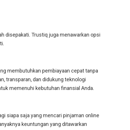
ah disepakati. Trustiq juga menawarkan opsi
i.
a yang membutuhkan pembiayaan cepat tanpa
n, transparan, dan didukung teknologi
 untuk memenuhi kebutuhan finansial Anda.
agi siapa saja yang mencari pinjaman online
banyaknya keuntungan yang ditawarkan