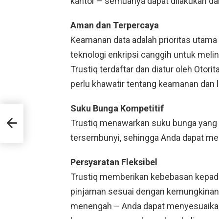
kantor – semuanya dapat dilakukan da
Aman dan Terpercaya
Keamanan data adalah prioritas utama 
teknologi enkripsi canggih untuk melind
Trustiq terdaftar dan diatur oleh Otor
perlu khawatir tentang keamanan dan l
Suku Bunga Kompetitif
as
Trustiq menawarkan suku bunga yang k
tersembunyi, sehingga Anda dapat me
Persyaratan Fleksibel
Trustiq memberikan kebebasan kepad
pinjaman sesuai dengan kemungkinan f
menengah – Anda dapat menyesuaikan