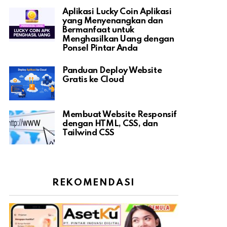
Aplikasi Lucky Coin Aplikasi
yang Menyenangkan dan
Bermanfaat untuk
Menghasilkan Uang dengan
Ponsel Pintar Anda
Panduan Deploy Website
Gratis ke Cloud
Membuat Website Responsif
dengan HTML, CSS, dan
Tailwind CSS
REKOMENDASI