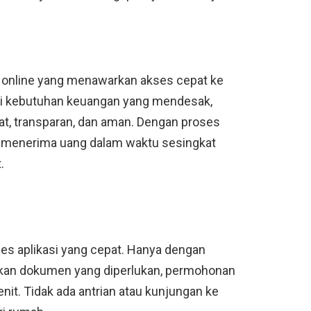
n online yang menawarkan akses cepat ke
hi kebutuhan keuangan yang mendesak,
t, transparan, dan aman. Dengan proses
n menerima uang dalam waktu sesingkat
.
es aplikasi yang cepat. Hanya dengan
hkan dokumen yang diperlukan, permohonan
it. Tidak ada antrian atau kunjungan ke