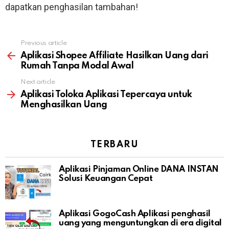
dapatkan penghasilan tambahan!
Previous article
See
more
Aplikasi Shopee Affiliate Hasilkan Uang dari
Rumah Tanpa Modal Awal
Next article
Aplikasi Toloka Aplikasi Tepercaya untuk
Menghasilkan Uang
TERBARU
Aplikasi Pinjaman Online DANA INSTAN
Solusi Keuangan Cepat
Aplikasi GogoCash Aplikasi penghasil
uang yang menguntungkan di era digital