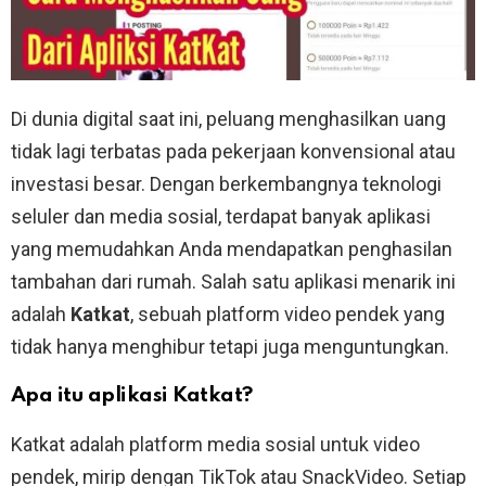
Di dunia digital saat ini, peluang menghasilkan uang
tidak lagi terbatas pada pekerjaan konvensional atau
investasi besar. Dengan berkembangnya teknologi
seluler dan media sosial, terdapat banyak aplikasi
yang memudahkan Anda mendapatkan penghasilan
tambahan dari rumah. Salah satu aplikasi menarik ini
adalah
Katkat
, sebuah platform video pendek yang
tidak hanya menghibur tetapi juga menguntungkan.
Apa itu aplikasi Katkat?
Katkat adalah platform media sosial untuk video
pendek, mirip dengan TikTok atau SnackVideo. Setiap