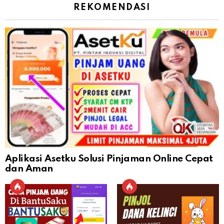
REKOMENDASI
Aplikasi Asetku Solusi Pinjaman Online Cepat
dan Aman