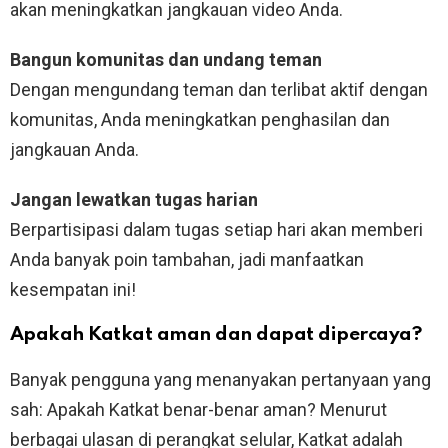
akan meningkatkan jangkauan video Anda.
Bangun komunitas dan undang teman
Dengan mengundang teman dan terlibat aktif dengan
komunitas, Anda meningkatkan penghasilan dan
jangkauan Anda.
Jangan lewatkan tugas harian
Berpartisipasi dalam tugas setiap hari akan memberi
Anda banyak poin tambahan, jadi manfaatkan
kesempatan ini!
Apakah Katkat aman dan dapat dipercaya?
Banyak pengguna yang menanyakan pertanyaan yang
sah: Apakah Katkat benar-benar aman? Menurut
berbagai ulasan di perangkat selular, Katkat adalah