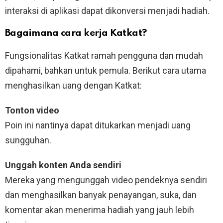
interaksi di aplikasi dapat dikonversi menjadi hadiah.
Bagaimana cara kerja Katkat?
Fungsionalitas Katkat ramah pengguna dan mudah
dipahami, bahkan untuk pemula. Berikut cara utama
menghasilkan uang dengan Katkat:
Tonton video
Poin ini nantinya dapat ditukarkan menjadi uang
sungguhan.
Unggah konten Anda sendiri
Mereka yang mengunggah video pendeknya sendiri
dan menghasilkan banyak penayangan, suka, dan
komentar akan menerima hadiah yang jauh lebih