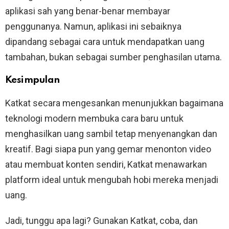
aplikasi sah yang benar-benar membayar
penggunanya. Namun, aplikasi ini sebaiknya
dipandang sebagai cara untuk mendapatkan uang
tambahan, bukan sebagai sumber penghasilan utama.
Kesimpulan
Katkat secara mengesankan menunjukkan bagaimana
teknologi modern membuka cara baru untuk
menghasilkan uang sambil tetap menyenangkan dan
kreatif. Bagi siapa pun yang gemar menonton video
atau membuat konten sendiri, Katkat menawarkan
platform ideal untuk mengubah hobi mereka menjadi
uang.
Jadi, tunggu apa lagi? Gunakan Katkat, coba, dan