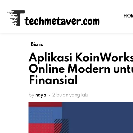
HO
Bisnis
Aplikasi KoinWorks
Online Modern un
Finansial
by
naya
2 bulan yang lalu