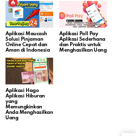
Aplikasi Maucash
Aplikasi Poll Pay
Solusi Pinjaman
Aplikasi Sederhana
Online Cepat dan
dan Praktis untuk
Aman di Indonesia
Menghasilkan Uang
Aplikasi Hago
Aplikasi Hiburan
yang
Memungkinkan
Anda Menghasilkan
Uang