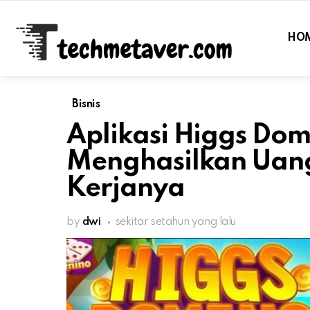
HO
Bisnis
Aplikasi Higgs Dom
Menghasilkan Uang,
Kerjanya
by
dwi
sekitar setahun yang lalu