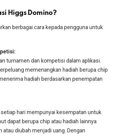
asi Higgs Domino?
rkan berbagai cara kepada pengguna untuk
etisi:
n turnamen dan kompetisi dalam aplikasi.
 berpeluang memenangkan hadiah berupa chip
 menerima hadiah berdasarkan penempatan
 setiap hari mempunyai kesempatan untuk
ut dapat berupa chip atau hadiah lainnya
n atau diubah menjadi uang. Dengan