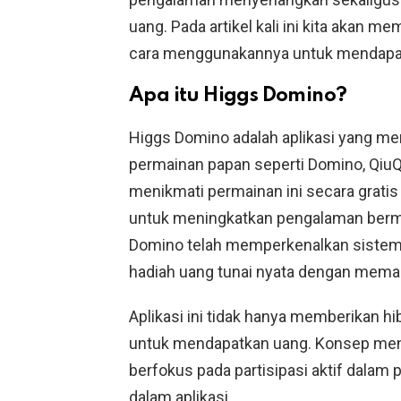
uang. Pada artikel kali ini kita akan 
cara menggunakannya untuk mendapat
Apa itu Higgs Domino?
Higgs Domino adalah aplikasi yang me
permainan papan seperti Domino, QiuQi
menikmati permainan ini secara grati
untuk meningkatkan pengalaman berma
Domino telah memperkenalkan sist
hadiah uang tunai nyata dengan memai
Aplikasi ini tidak hanya memberikan h
untuk mendapatkan uang. Konsep men
berfokus pada partisipasi aktif dalam
dalam aplikasi.