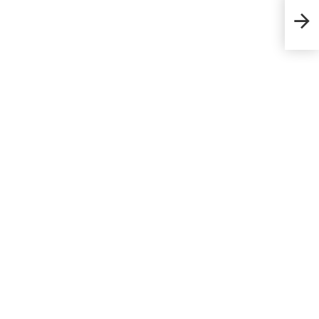
Apli
untu
Disa