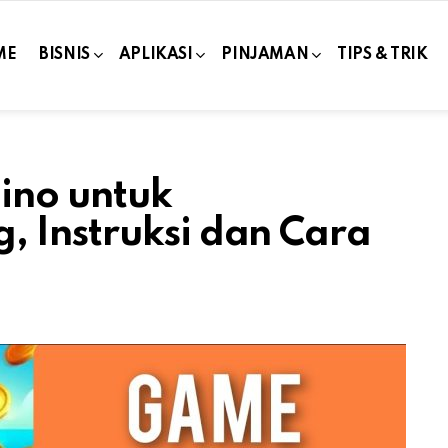
ME
BISNIS
APLIKASI
PINJAMAN
TIPS & TRIK
ino untuk
 Instruksi dan Cara