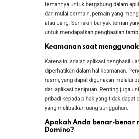
temannya untuk bergabung dalam aplik
dan mulai bermain, pemain yang meng
atau uang. Semakin banyak teman yan
untuk mendapatkan penghasilan tamb
Keamanan saat menggunak
Karena ini adalah aplikasi penghasil u
diperhatikan dalam hal keamanan. Pen
resmi, yang dapat digunakan melalui pe
dari aplikasi penipuan. Penting juga 
pribadi kepada pihak yang tidak dapat 
yang melibatkan uang sungguhan.
Apakah Anda benar-benar 
Domino?