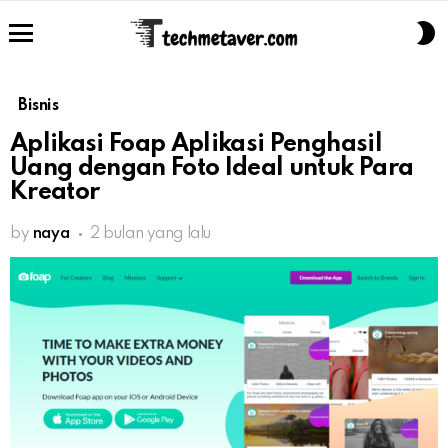
S
S
Menu
Bisnis
Aplikasi Foap Aplikasi Penghasil
Uang dengan Foto Ideal untuk Para
Kreator
by
naya
2 bulan yang lalu