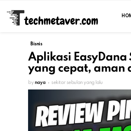
HO
Bisnis
Aplikasi EasyDana 
yang cepat, aman 
by
naya
sekitar sebulan yang lalu