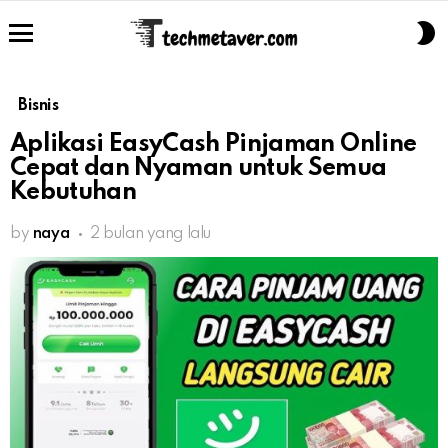
S
S
Menu
Bisnis
Aplikasi EasyCash Pinjaman Online
Cepat dan Nyaman untuk Semua
Kebutuhan
by
naya
2 bulan yang lalu