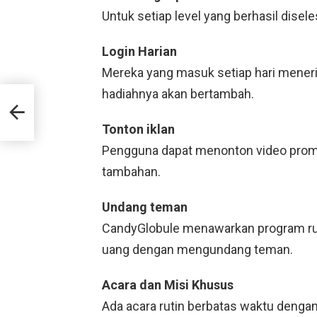
Untuk setiap level yang berhasil dise
Login Harian
Mereka yang masuk setiap hari mener
hadiahnya akan bertambah.
File
Tonton iklan
Pengguna dapat menonton video prom
tambahan.
Undang teman
CandyGlobule menawarkan program r
uang dengan mengundang teman.
Acara dan Misi Khusus
Ada acara rutin berbatas waktu dengan