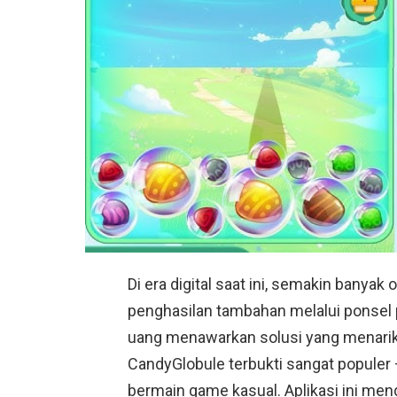
Di era digital saat ini, semakin banya
penghasilan tambahan melalui ponsel p
uang menawarkan solusi yang menarik. 
CandyGlobule terbukti sangat populer
bermain game kasual. Aplikasi ini me