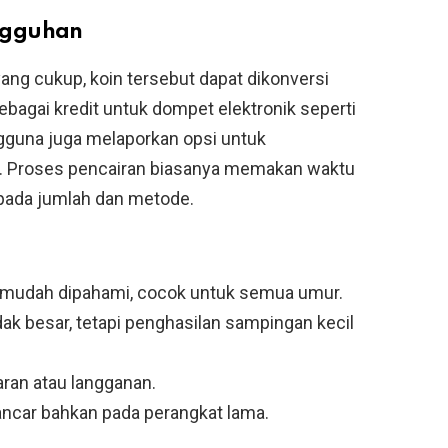
ngguhan
ang cukup, koin tersebut dapat dikonversi
agai kredit untuk dompet elektronik seperti
gguna juga melaporkan opsi untuk
el. Proses pencairan biasanya memakan waktu
g pada jumlah dan metode.
n mudah dipahami, cocok untuk semua umur.
dak besar, tetapi penghasilan sampingan kecil
aran atau langganan.
n lancar bahkan pada perangkat lama.