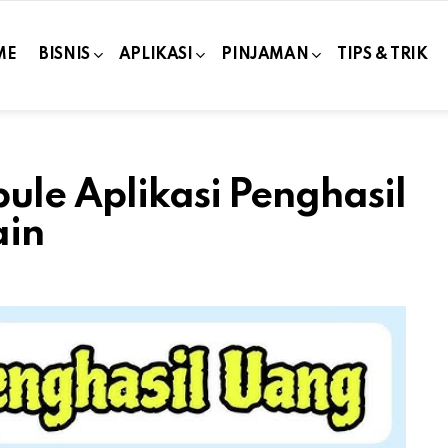
ME
BISNIS
APLIKASI
PINJAMAN
TIPS & TRIK
ule Aplikasi Penghasil
ain