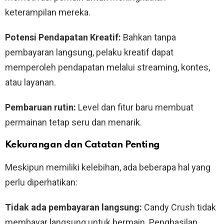
keterampilan mereka.
Potensi Pendapatan Kreatif:
Bahkan tanpa
pembayaran langsung, pelaku kreatif dapat
memperoleh pendapatan melalui streaming, kontes,
atau layanan.
Pembaruan rutin:
Level dan fitur baru membuat
permainan tetap seru dan menarik.
Kekurangan dan Catatan Penting
Meskipun memiliki kelebihan, ada beberapa hal yang
perlu diperhatikan:
Tidak ada pembayaran langsung:
Candy Crush tidak
membayar langsung untuk bermain. Penghasilan