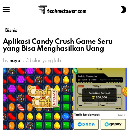
S
S
Menu
Bisnis
Aplikasi Candy Crush Game Seru
yang Bisa Menghasilkan Uang
by
naya
3 bulan yang lalu