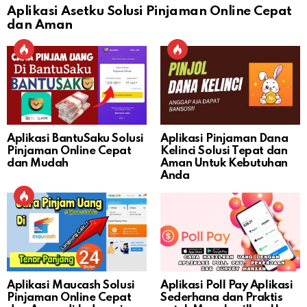
Aplikasi Asetku Solusi Pinjaman Online Cepat
dan Aman
Aplikasi BantuSaku Solusi
Aplikasi Pinjaman Dana
Pinjaman Online Cepat
Kelinci Solusi Tepat dan
dan Mudah
Aman Untuk Kebutuhan
Anda
Aplikasi Maucash Solusi
Aplikasi Poll Pay Aplikasi
Pinjaman Online Cepat
Sederhana dan Praktis