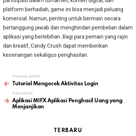
partisipasi dalam turnamen, konten digital, dan
platform berhadiah, game ini bisa menjadi peluang
komersial. Namun, penting untuk bermain secara
bertanggung jawab dan menghindari pembelian dalam
aplikasi yang berlebihan. Bagi para pemain yang rajin
dan kreatif, Candy Crush dapat memberikan
kesenangan sekaligus penghasilan.
Previous article
See
more
Tutorial Mengecek Aktivitas Login
Next article
Aplikasi MIFX Aplikasi Penghasil Uang yang
Menjanjikan
TERBARU